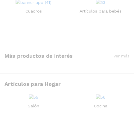
Vibrador Masajeador portátil
con control remoto
Vestido sexy ceñido sin
Cuadros
Artículos para bebés
mangas con espalda
12.500
CFA
IVA Incluido
descubierta para mujer
10.000
CFA
14.000
CFA
IVA
Incluido
Más productos de interés
Ver más
Artículos para Hogar
Bolígrafo de tinta de gel
Recargable 50pcs
Humidificador dinámico de
Salón
Cocina
medusas, 7 colores, y con
4.000
CFA
IVA Incluido
sensor de apagado.
22.000
CFA
IVA Incluido