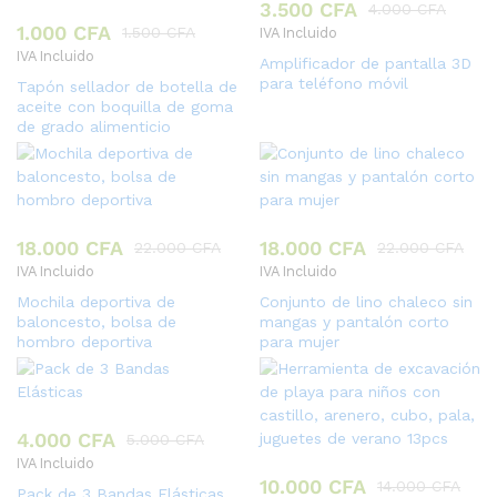
3.500
CFA
4.000
CFA
1.000
CFA
1.500
CFA
IVA Incluido
IVA Incluido
Amplificador de pantalla 3D
para teléfono móvil
Tapón sellador de botella de
aceite con boquilla de goma
de grado alimenticio
18.000
CFA
18.000
CFA
22.000
CFA
22.000
CFA
IVA Incluido
IVA Incluido
Mochila deportiva de
Conjunto de lino chaleco sin
baloncesto, bolsa de
mangas y pantalón corto
hombro deportiva
para mujer
4.000
CFA
5.000
CFA
IVA Incluido
10.000
CFA
14.000
CFA
Pack de 3 Bandas Elásticas