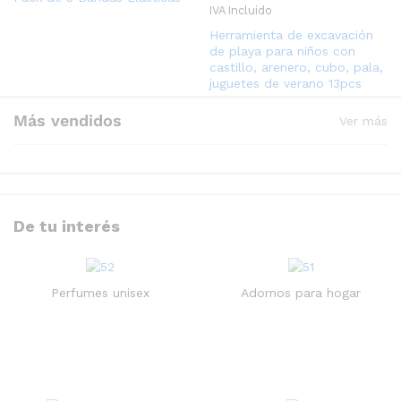
IVA Incluido
Herramienta de excavación
de playa para niños con
castillo, arenero, cubo, pala,
juguetes de verano 13pcs
Más vendidos
Ver más
De tu interés
Funda de cojin de lino para
Toallitas de algodon
decoraciones de fiestas
humedas de bebe
navideñas
ABC,100pcs
Perfumes unisex
Adornos para hogar
3.000
CFA
2.000
CFA
IVA Incluido
IVA Incluido
-
29
%