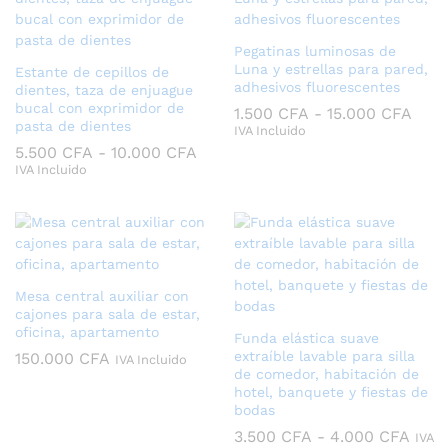
Pegatinas luminosas de
Luna y estrellas para pared,
Estante de cepillos de
adhesivos fluorescentes
dientes, taza de enjuague
bucal con exprimidor de
Ran
1.500
CFA
-
15.000
CFA
pasta de dientes
de
IVA Incluido
prec
Rango
5.500
CFA
-
10.000
CFA
desd
de
IVA Incluido
1.50
precios:
hast
desde
15.0
5.500 CFA
hasta
10.000 CFA
Mesa central auxiliar con
cajones para sala de estar,
oficina, apartamento
Funda elástica suave
extraíble lavable para silla
150.000
CFA
IVA Incluido
de comedor, habitación de
hotel, banquete y fiestas de
bodas
Ran
3.500
CFA
-
4.000
CFA
IVA