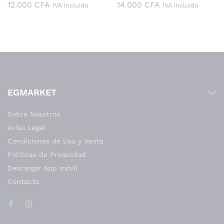
12.000
CFA
14.000
CFA
IVA Incluido
IVA Incluido
EGMARKET
Sobre Nosotros
Aviso Legal
Condiciones de Uso y Venta
Políticas de Privacidad
Descargar App móvil
Contacto