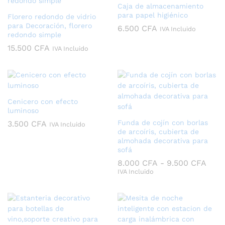
Caja de almacenamiento
para papel higiénico
Florero redondo de vidrio
para Decoración, florero
6.500
CFA
IVA Incluido
redondo simple
15.500
CFA
IVA Incluido
Cenicero con efecto
luminoso
Funda de cojín con borlas
3.500
CFA
IVA Incluido
de arcoíris, cubierta de
almohada decorativa para
sofá
Ran
8.000
CFA
-
9.500
CFA
de
IVA Incluido
prec
desd
8.00
hast
9.50