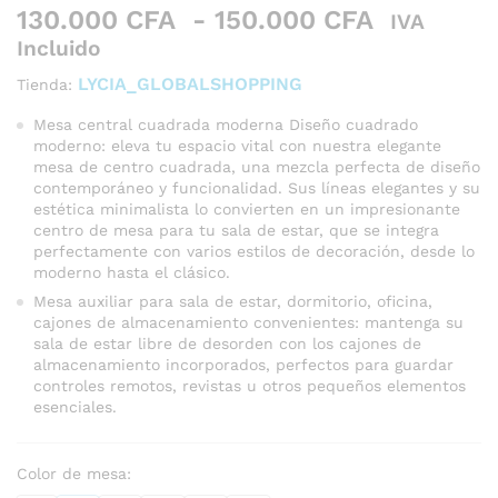
Rango
130.000
CFA
-
150.000
CFA
IVA
de
Incluido
precios:
LYCIA_GLOBALSHOPPING
Tienda:
desde
130.000 
Mesa central cuadrada moderna Diseño cuadrado
moderno: eleva tu espacio vital con nuestra elegante
hasta
mesa de centro cuadrada, una mezcla perfecta de diseño
150.000 
contemporáneo y funcionalidad. Sus líneas elegantes y su
estética minimalista lo convierten en un impresionante
centro de mesa para tu sala de estar, que se integra
perfectamente con varios estilos de decoración, desde lo
moderno hasta el clásico.
Mesa auxiliar para sala de estar, dormitorio, oficina,
cajones de almacenamiento convenientes: mantenga su
sala de estar libre de desorden con los cajones de
almacenamiento incorporados, perfectos para guardar
controles remotos, revistas u otros pequeños elementos
esenciales.
Color de mesa: