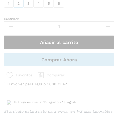
1
2
3
4
5
6
Cantidad:
Mesa
central
auxiliar
con
Añadir al carrito
cajones
para
sala
de
Comprar Ahora
estar,
oficina,
Comparar
Favoritos
apartamento
cantidad
Envolver para regalo
1.000
CFA
?
Entrega estimada: 13. agosto - 18. agosto
El artículo estará listo para enviar en 1-3 días laborables