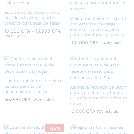
Estanteria decorativo para
botellas de vino,soporte
Mesita de noche inteligente
creativo para sala de estar
con estacion de carga
inalámbrica con cajones
Rango
10.000
CFA
-
15.000
CFA
para dormitorios y altavoz
de
IVA Incluido
precios:
100.000
CFA
IVA Incluido
desde
10.000 CFA
hasta
15.000 CFA
Cuadros modernos de cinco
lienzos para la de
Alfombra redonda de 80cm
decoración del hogar
para sala de estar, tapete
de suelo para habitación de
55.000
CFA
IVA Incluido
niños
13.000
CFA
IVA Incluido
-
26
%