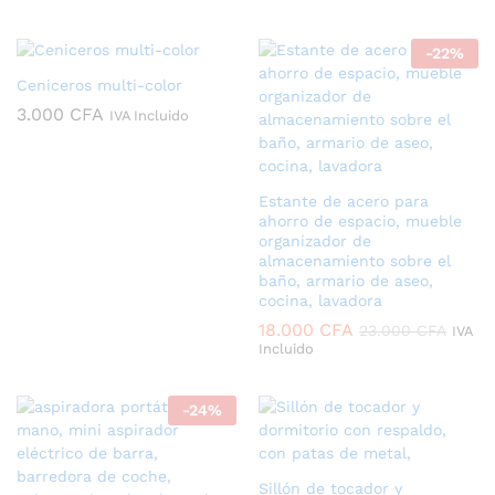
precios:
desde
3.500 CFA
-
22
%
hasta
4.500 CFA
Ceniceros multi-color
3.000
CFA
IVA Incluido
Estante de acero para
ahorro de espacio, mueble
organizador de
almacenamiento sobre el
baño, armario de aseo,
cocina, lavadora
18.000
CFA
23.000
CFA
IVA
Incluido
-
24
%
Sillón de tocador y