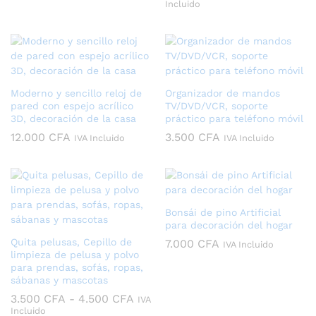
de
Incluido
preci
desd
3.50
hast
4.00
Moderno y sencillo reloj de
Organizador de mandos
pared con espejo acrílico
TV/DVD/VCR, soporte
3D, decoración de la casa
práctico para teléfono móvil
12.000
CFA
3.500
CFA
IVA Incluido
IVA Incluido
Bonsái de pino Artificial
para decoración del hogar
Quita pelusas, Cepillo de
7.000
CFA
IVA Incluido
limpieza de pelusa y polvo
para prendas, sofás, ropas,
sábanas y mascotas
Rango
3.500
CFA
-
4.500
CFA
IVA
de
Incluido