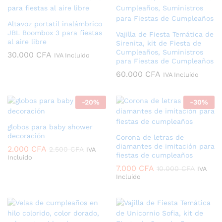
Altavoz portatil inalámbrico
JBL Boombox 3 para fiestas
Vajilla de Fiesta Temática de
al aire libre
Sirenita, kit de Fiesta de
Cumpleaños, Suministros
30.000
CFA
IVA Incluido
para Fiestas de Cumpleaños
60.000
CFA
IVA Incluido
-
20
%
-
30
%
globos para baby shower
decoración
Corona de letras de
diamantes de imitación para
2.000
CFA
2.500
CFA
IVA
fiestas de cumpleaños
Incluido
7.000
CFA
10.000
CFA
IVA
Incluido