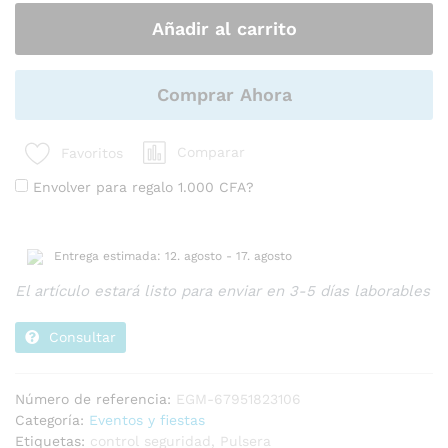
para
Añadir al carrito
admisión
VIP
y
pulsera
Comprar Ahora
estándar,
100
Comparar
Favoritos
unidades
cantidad
Envolver para regalo
1.000
CFA
?
Entrega estimada: 12. agosto - 17. agosto
El artículo estará listo para enviar en 3-5 días laborables
Consultar
Número de referencia:
EGM-67951823106
Categoría:
Eventos y fiestas
Etiquetas:
control seguridad
,
Pulsera