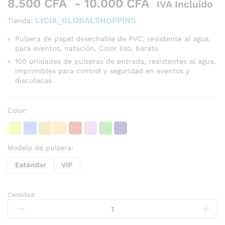
Rango
8.500
CFA
-
10.000
CFA
IVA Incluido
de
LYCIA_GLOBALSHOPPING
Tienda:
precios:
desde
Pulsera de papel desechable de PVC, resistente al agua,
para eventos, natación, Color liso, barato
8.500 CFA
hasta
100 unidades de pulseras de entrada, resistentes al agua,
imprimibles para control y seguridad en eventos y
10.000 CFA
discotecas
Color:
Modelo de pulsera:
Estándar
VIP
Cantidad:
Pulseras
de
entrada