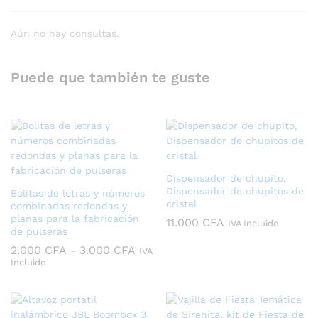
Aún no hay consultas.
Puede que también te guste
Dispensador de chupito,
Dispensador de chupitos de
Bolitas de letras y números
cristal
combinadas redondas y
planas para la fabricación
11.000
CFA
IVA Incluido
de pulseras
Rango
2.000
CFA
-
3.000
CFA
IVA
de
Incluido
precios:
desde
2.000 CFA
hasta
3.000 CFA