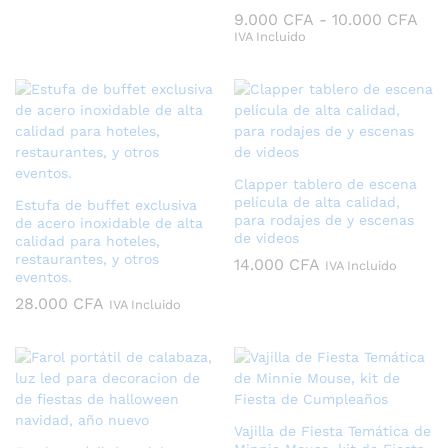
Ran
9.000
CFA
-
10.000
CFA
de
IVA Incluido
prec
des
9.0
has
10.
Clapper tablero de escena
película de alta calidad,
Estufa de buffet exclusiva
para rodajes de y escenas
de acero inoxidable de alta
de videos
calidad para hoteles,
restaurantes, y otros
14.000
CFA
IVA Incluido
eventos.
28.000
CFA
IVA Incluido
Vajilla de Fiesta Temática de