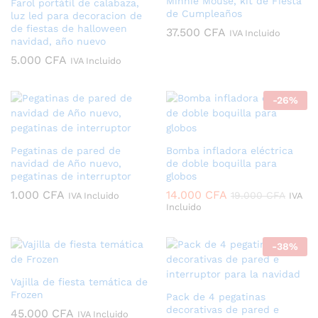
Minnie Mouse, kit de Fiesta
Farol portátil de calabaza,
de Cumpleaños
luz led para decoracion de
de fiestas de halloween
37.500
CFA
IVA Incluido
navidad, año nuevo
5.000
CFA
IVA Incluido
-
26
%
Pegatinas de pared de
Bomba infladora eléctrica
navidad de Año nuevo,
de doble boquilla para
pegatinas de interruptor
globos
1.000
CFA
14.000
CFA
19.000
CFA
IVA Incluido
IVA
Incluido
-
38
%
Vajilla de fiesta temática de
Frozen
Pack de 4 pegatinas
decorativas de pared e
45.000
CFA
IVA Incluido