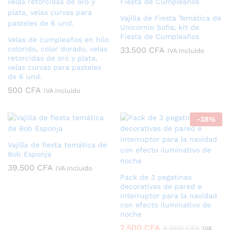
Vajilla de Fiesta Temática de
Unicornio Sofia, kit de
Fiesta de Cumpleaños
Velas de cumpleaños en hilo
colorido, color dorado, velas
33.500
CFA
IVA Incluido
retorcidas de oro y plata,
velas curvas para pasteles
de 6 und.
500
CFA
IVA Incluido
-
38
%
Vajilla de fiesta temática de
Bob Esponja
39.500
CFA
IVA Incluido
Pack de 3 pegatinas
decorativas de pared e
interruptor para la navidad
con efecto iluminativo de
noche
2.500
CFA
4.000
CFA
IVA