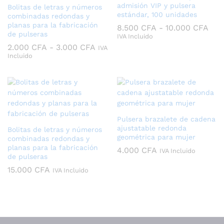
admisión VIP y pulsera
Bolitas de letras y números
estándar, 100 unidades
combinadas redondas y
planas para la fabricación
Ran
8.500
CFA
-
10.000
CFA
de pulseras
de
IVA Incluido
prec
Rango
2.000
CFA
-
3.000
CFA
IVA
des
de
Incluido
8.5
precios:
has
desde
10.
2.000 CFA
hasta
3.000 CFA
Pulsera brazalete de cadena
ajustatable redonda
Bolitas de letras y números
geométrica para mujer
combinadas redondas y
planas para la fabricación
4.000
CFA
IVA Incluido
de pulseras
15.000
CFA
IVA Incluido