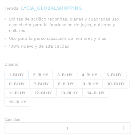
de
LYCIA_GLOBALSHOPPING
Tienda:
precios:
desde
Bolitas de acrílico redondas, planas y cuadradas uso
espaciador para la fabricación de joyas, pulseras y
2.000 CFA
collares
hasta
Uso para la personalización de nombres y más
3.000 CFA
100% nuevo y de alta calidad
Diseño:
1-BLHY
2-BLHY
3-BLHY
4-BLHY
5-BLHY
6-BLHY
7-BLHY
8-BLHY
9-BLHY
10-BLHY
11-BLHY
12-BLHY
13-BLHY
14-BLHY
15-BLHY
Cantidad:
Bolitas
de
letras