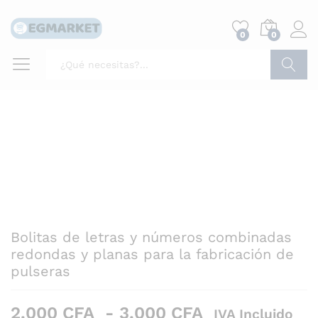
0
0
Buscar
Bolitas de letras y números combinadas
redondas y planas para la fabricación de
pulseras
Rango
2.000
CFA
-
3.000
CFA
IVA Incluido