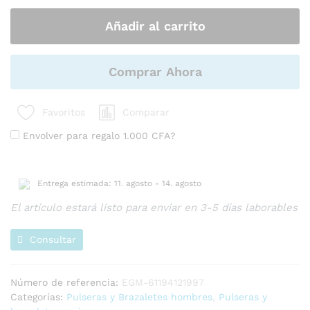
y
Añadir al carrito
números
combinadas
redondas
y
Comprar Ahora
planas
para
Comparar
Favoritos
la
fabricación
Envolver para regalo
1.000
CFA
?
de
pulseras
cantidad
Entrega estimada: 11. agosto - 14. agosto
El artículo estará listo para enviar en 3-5 días laborables
Consultar
Número de referencia:
EGM-61194121997
Categorías:
Pulseras y Brazaletes hombres
,
Pulseras y