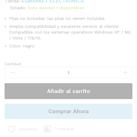
EGMARKET ELECTRONICS
Tienda:
Estado:
Solo quedan 1 disponibles
Pilas no incluidas: las pilas no vienen incluidas.
Amplia compatibilidad y excelente servicio al cliente:
Compatible con los sistemas operativos Windows XP / ME
/ Vista / 7/8/10.
Color: negro
Cantidad:
Teclado
y
Mouse
(ratón)
Añadir al carrito
inalámbricos,
teclado
en
español
Comprar Ahora
cantidad
Comparar
Favoritos