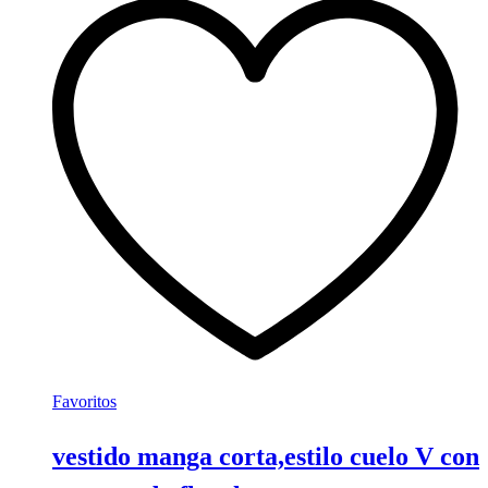
múltiples
variantes.
Las
opciones
se
pueden
elegir
en
la
página
de
producto
Favoritos
vestido manga corta,estilo cuelo V con