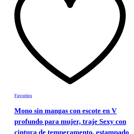
Las
opciones
se
pueden
elegir
en
la
página
de
producto
Favoritos
Mono sin mangas con escote en V
profundo para mujer, traje Sexy con
cintura de temperamento, estampado