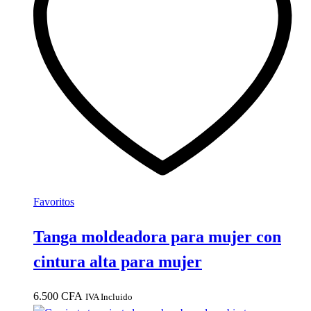
opciones
se
pueden
elegir
en
la
página
de
producto
Favoritos
Tanga moldeadora para mujer con
cintura alta para mujer
6.500
CFA
IVA Incluido