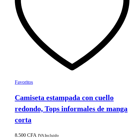
se
pueden
elegir
en
la
página
de
producto
Favoritos
Camiseta estampada con cuello
redondo, Tops informales de manga
corta
8.500
CFA
IVA Incluido