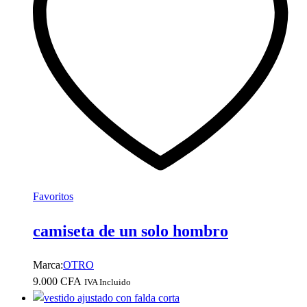
opciones
se
pueden
elegir
en
la
página
de
producto
Favoritos
camiseta de un solo hombro
Marca:
OTRO
9.000
CFA
IVA Incluido