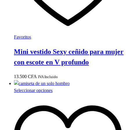
de
producto
Favoritos
Mini vestido Sexy ceñido para mujer
con escote en V profundo
13.500
CFA
IVA Incluido
Este
Seleccionar opciones
producto
tiene
múltiples
variantes.
Las