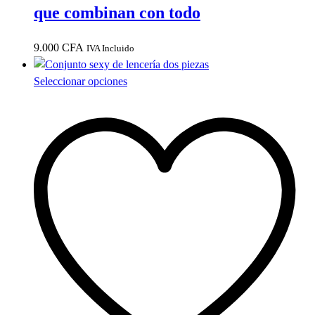
que combinan con todo
9.000
CFA
IVA Incluido
Este
Seleccionar opciones
producto
tiene
múltiples
variantes.
Las
opciones
se
pueden
elegir
en
la
página
de