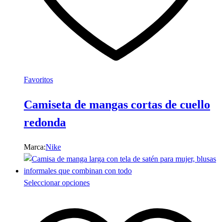
Favoritos
Camiseta de mangas cortas de cuello
redonda
Marca:
Nike
Este
Seleccionar opciones
producto
tiene
múltiples