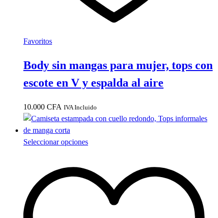
Favoritos
Body sin mangas para mujer, tops con
escote en V y espalda al aire
10.000
CFA
IVA Incluido
Este
Seleccionar opciones
producto
tiene
múltiples
variantes.
Las
opciones