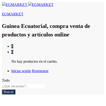
EGMARKET
Guinea Ecuatorial, compra venta de
productos y artículos online
0
0
No hay productos en el carrito.
Iniciar sesión
Registrarse
Todo
Buscar