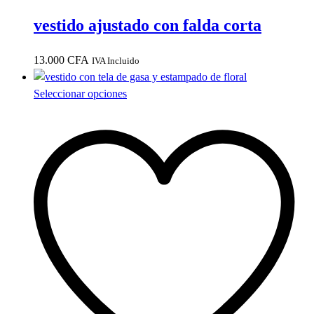
vestido ajustado con falda corta
13.000
CFA
IVA Incluido
Este
Seleccionar opciones
producto
tiene
múltiples
variantes.
Las
opciones
se
pueden
elegir
en
la
página
de