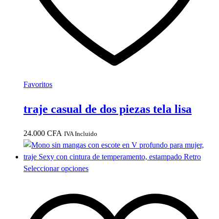
Favoritos
traje casual de dos piezas tela lisa
24.000
CFA
IVA Incluido
Este
Seleccionar opciones
producto
tiene
múltiples
variantes.