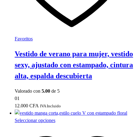
de
producto
Favoritos
Vestido de verano para mujer, vestido
sexy, ajustado con estampado, cintura
alta, espalda descubierta
Valorado con
5.00
de 5
01
12.000
CFA
IVA Incluido
Este
Seleccionar opciones
producto
tiene