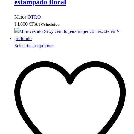
estampado floral
Marca:
OTRO
14.000
CFA
IVA Incluido
Este
Seleccionar opciones
producto
tiene
múltiples
variantes.
Las
opciones
se
pueden
elegir
en
la
página