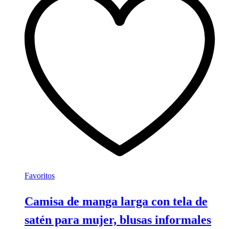
variantes.
Las
opciones
se
pueden
elegir
en
la
página
de
producto
Favoritos
Camisa de manga larga con tela de
satén para mujer, blusas informales