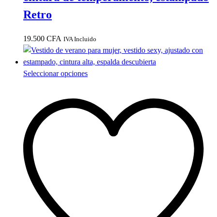
Retro
19.500
CFA
IVA Incluido
Este
Seleccionar opciones
producto
tiene
múltiples
variantes.
Las
opciones
se
pueden
elegir
en
la
página