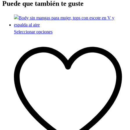
Puede que también te guste
Este
Seleccionar opciones
producto
tiene
múltiples
variantes.
Las
opciones
se
pueden
elegir
en
la
página
de
producto