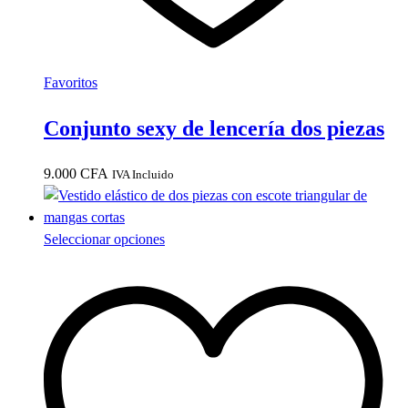
producto
Favoritos
Conjunto sexy de lencería dos piezas
9.000
CFA
IVA Incluido
Este
Seleccionar opciones
producto
tiene
múltiples
variantes.
Las
opciones
se