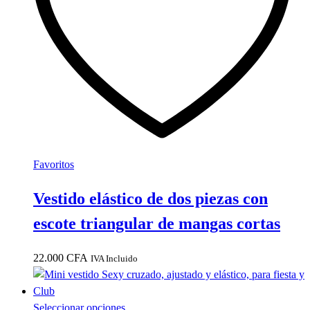
pueden
elegir
en
la
página
de
producto
Favoritos
Vestido elástico de dos piezas con
escote triangular de mangas cortas
22.000
CFA
IVA Incluido
Este
Seleccionar opciones