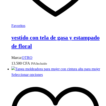
producto
Favoritos
vestido con tela de gasa y estampado
de floral
Marca:
OTRO
13.500
CFA
IVA Incluido
Este
Seleccionar opciones
producto
tiene
múltiples
variantes.
Las