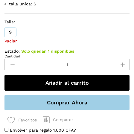
talla única: S
Talla:
S
Vaciar
Estado:
Solo quedan 1 disponibles
Cantidad:
camiseta
de
un
solo
Añadir al carrito
hombro
cantidad
Comprar Ahora
Comparar
Favoritos
Envolver para regalo
1.000
CFA
?