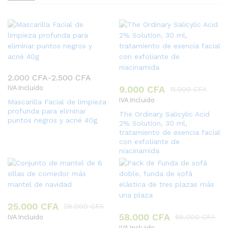
2.000
CFA
-
2.500
CFA
Rango
IVA Incluido
9.000
CFA
11.000
CFA
de
IVA Incluido
Mascarilla Facial de limpieza
precios:
profunda para eliminar
The Ordinary Salicylic Acid
desde
puntos negros y acné 40g
2% Solution, 30 ml,
2.000 CFA
tratamiento de esencia facial
con exfoliante de
hasta
niacinamida
2.500 CFA
25.000
CFA
28.000
CFA
58.000
CFA
65.000
CFA
IVA Incluido
IVA Incluido