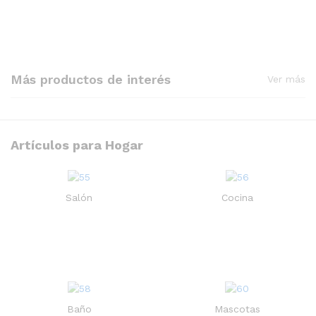
aceite para cocina, pegatinas
de encimera con patrón de
mármol para estufa
3.500
CFA
IVA Incluido
Más productos de interés
Ver más
Artículos para Hogar
Bolígrafo de tinta de gel
Recargable 50pcs
Humidificador dinámico de
Salón
Cocina
medusas, 7 colores, y con
4.000
CFA
IVA Incluido
sensor de apagado.
22.000
CFA
IVA Incluido
Baño
Mascotas