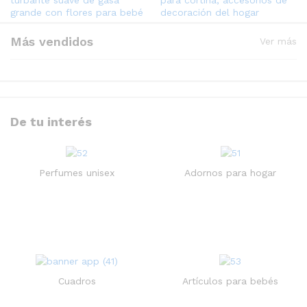
turbante suave de gasa
para cortina, accesorios de
grande con flores para bebé
decoración del hogar
Más vendidos
Ver más
De tu interés
Vestido ajustado de manga
Zapatos mocasines para
larga
ninos
Marca:
OTRO
16.000
CFA
IVA Incluido
Perfumes unisex
Adornos para hogar
13.000
CFA
IVA Incluido
-
16
%
Mono ajustado con cuello
cuello en V para mujer
8.000
CFA
Cuadros
Artículos para bebés
9.500
CFA
IVA
Incluido
Papel de pared tapiz
autoadhesivo a prueba de