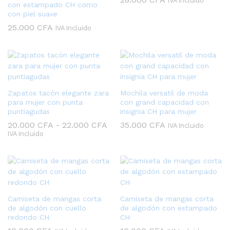
IVA Incluido
con estampado CH como
con piel suave
25.000
CFA
IVA Incluido
Zapatos tacón elegante zara
Mochila versatil de moda
para mujer con punta
con grand capacidad con
puntiagudas
insignia CH para mujer
Rango
20.000
CFA
-
22.000
CFA
35.000
CFA
IVA Incluido
de
IVA Incluido
precios:
desde
20.000 CFA
hasta
22.000 CFA
Camiseta de mangas corta
Camiseta de mangas corta
de algodón con cuello
de algodón con estampado
redondo CH
CH