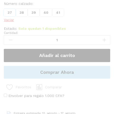
Número calzado:
37
38
39
40
41
Vaciar
Estado:
Solo quedan 1 disponibles
Cantidad:
Zapatos
informales
con
estampado
Añadir al carrito
de
letras
CH
para
Comprar Ahora
mujeres
cantidad
Comparar
Favoritos
Envolver para regalo
1.000
CFA
?
Entrega estimada: 12. agosto - 17. agosto