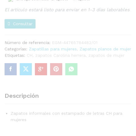
El artículo estará listo para enviar en 1-3 días laborables
Consultar
Número de referencia:
EGM-44765784482/01
Categorías:
Zapatillas para mujeres
,
Zapatos planos de mujer
Etiquetas:
CH
,
zapatos Carolina herrera
,
zapatos de mujer
Descripción
Zapatos informales con estampado de letras CH para
mujeres