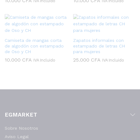
10.000
CFA
10.000
CFA
IVA Incluido
IVA Incluido
Camiseta de mangas corta
Zapatos informales con
de algodón con estampado
estampado de letras CH
de Oso y CH
para mujeres
10.000
CFA
25.000
CFA
IVA Incluido
IVA Incluido
EGMARKET
Sobre Nosotros
Aviso Legal