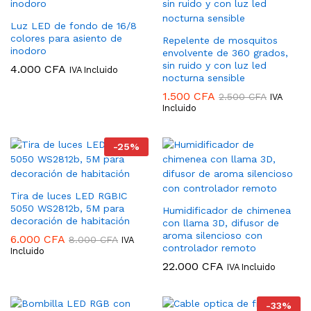
Luz LED de fondo de 16/8
colores para asiento de
Repelente de mosquitos
inodoro
envolvente de 360 grados,
sin ruido y con luz led
4.000
CFA
IVA Incluido
nocturna sensible
1.500
CFA
2.500
CFA
IVA
Incluido
-
25
%
Tira de luces LED RGBIC
5050 WS2812b, 5M para
Humidificador de chimenea
decoración de habitación
con llama 3D, difusor de
aroma silencioso con
6.000
CFA
8.000
CFA
IVA
controlador remoto
Incluido
22.000
CFA
IVA Incluido
-
33
%