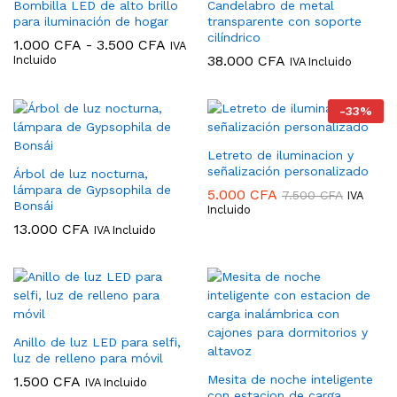
Bombilla LED de alto brillo
Candelabro de metal
para iluminación de hogar
transparente con soporte
cilíndrico
Rango
1.000
CFA
-
3.500
CFA
IVA
de
38.000
CFA
Incluido
IVA Incluido
precios:
desde
1.000 CFA
-
33
%
hasta
3.500 CFA
Letreto de iluminacion y
señalización personalizado
Árbol de luz nocturna,
lámpara de Gypsophila de
5.000
CFA
7.500
CFA
IVA
Bonsái
Incluido
13.000
CFA
IVA Incluido
Anillo de luz LED para selfi,
luz de relleno para móvil
Mesita de noche inteligente
1.500
CFA
IVA Incluido
con estacion de carga