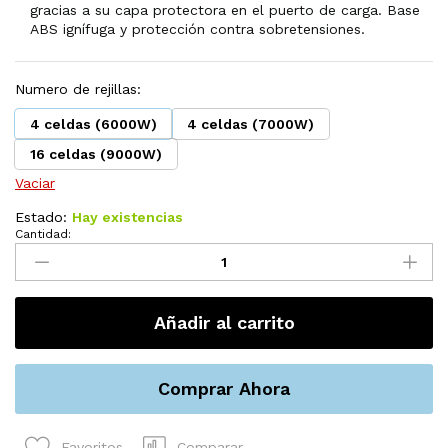
gracias a su capa protectora en el puerto de carga. Base
ABS ignífuga y protección contra sobretensiones.
Numero de rejillas:
4 celdas (6000W)
4 celdas (7000W)
16 celdas (9000W)
Vaciar
Estado:
Hay existencias
Cantidad:
Lampara
de
trabajo
Solar
Añadir al carrito
IP66,336
LED
portadle
recargable
Comprar Ahora
de
700w
Comparar
Favoritos
cantidad