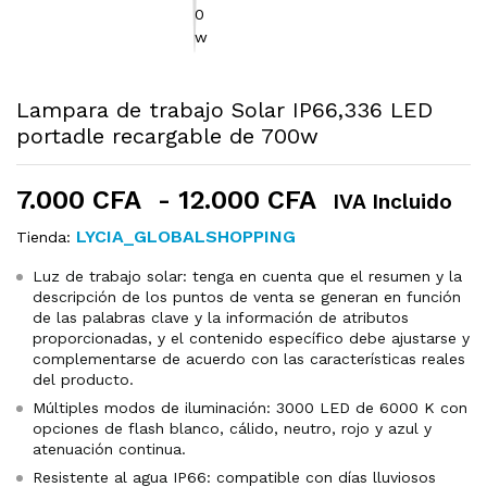
Lampara de trabajo Solar IP66,336 LED
portadle recargable de 700w
Rango
7.000
CFA
-
12.000
CFA
IVA Incluido
de
LYCIA_GLOBALSHOPPING
Tienda:
precios:
desde
Luz de trabajo solar: tenga en cuenta que el resumen y la
descripción de los puntos de venta se generan en función
7.000 CFA
de las palabras clave y la información de atributos
hasta
proporcionadas, y el contenido específico debe ajustarse y
12.000 CFA
complementarse de acuerdo con las características reales
del producto.
Múltiples modos de iluminación: 3000 LED de 6000 K con
opciones de flash blanco, cálido, neutro, rojo y azul y
atenuación continua.
Resistente al agua IP66: compatible con días lluviosos