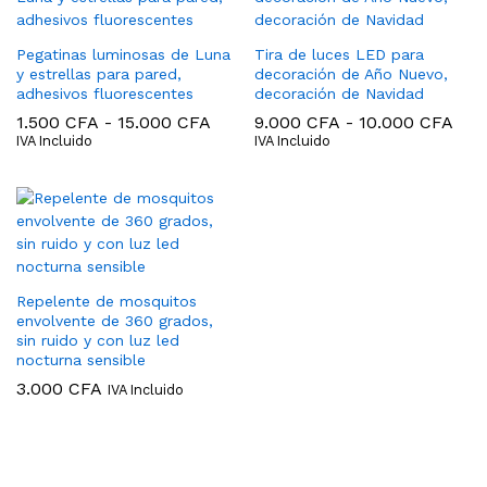
Pegatinas luminosas de Luna
Tira de luces LED para
y estrellas para pared,
decoración de Año Nuevo,
adhesivos fluorescentes
decoración de Navidad
Rango
Ran
1.500
CFA
-
15.000
CFA
9.000
CFA
-
10.000
CFA
de
de
IVA Incluido
IVA Incluido
precios:
prec
desde
des
1.500 CFA
9.0
hasta
has
15.000 CFA
10.
Repelente de mosquitos
envolvente de 360 grados,
sin ruido y con luz led
nocturna sensible
3.000
CFA
IVA Incluido