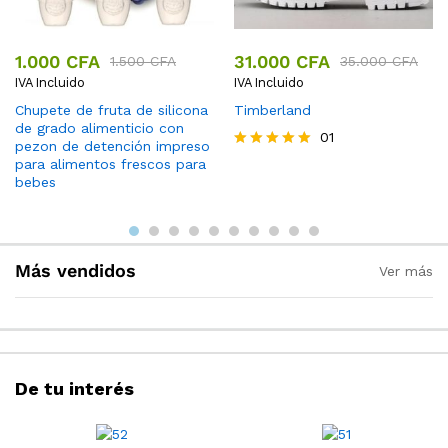
1.000
CFA
31.000
CFA
1.500
CFA
35.000
CFA
IVA Incluido
IVA Incluido
Chupete de fruta de silicona
Timberland
de grado alimenticio con
01
pezon de detención impreso
Valorado
para alimentos frescos para
con
bebes
5.00
de 5
Más vendidos
Ver más
De tu interés
Repelente de mosquitos
Florero de cristal