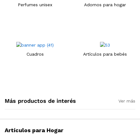
envolvente de 360 grados,
transparente para sala de
Perfumes unisex
Adornos para hogar
sin ruido y con luz led
estar, jarrones de flores para
nocturna sensible
el hogar
3.000
CFA
14.500
CFA
IVA Incluido
IVA Incluido
-
33
%
Cuadros
Artículos para bebés
Pendientes largos con
Cinturón de cintura con
textura con rectángulo
hebilla para mujer, cinturón
abierto
elástico ancho con tallado
4.000
CFA
3.000
CFA
4.500
CFA
IVA Incluido
IVA
Incluido
Más productos de interés
Ver más
Artículos para Hogar