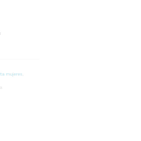
s
sta mujeres
,
a