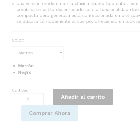
Una versión moderna de la clásica silueta tipo cubo, este
combina un estilo desenfadado con la funcionalidad diari
compacta pero generosa está confeccionada en piel suav
se adapta cómodamente al cuerpo, ofreciendo un look rel
Color:
Marrón
Negro
Cantidad:
Bolso
Añadir al carrito
de
mano
para
Comprar Ahora
mujer
estilo
clasico
con