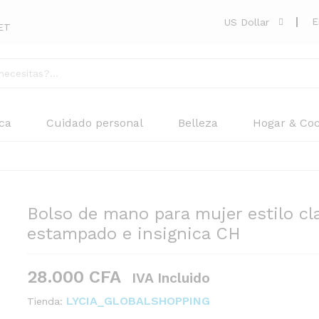
2
E
US Dollar
ET
lasico con estampado e insignica CH
iones (0)
Consultas
ica
Cuidado personal
Belleza
Hogar & Coc
Bolso de mano para mujer estilo cl
estampado e insignica CH
28.000
CFA
IVA Incluido
LYCIA_GLOBALSHOPPING
Tienda: