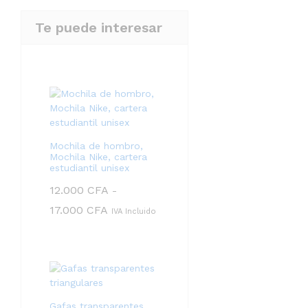
Te puede interesar
Mochila de hombro,
Mochila Nike, cartera
estudiantil unisex
12.000
CFA
-
Rango
17.000
CFA
IVA Incluido
de
precios:
desde
12.000 CFA
hasta
17.000 CFA
Gafas transparentes