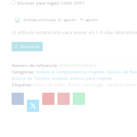
Envolver para regalo
1.000
CFA
?
estampado
e
insignica
Entrega estimada: 12. agosto - 17. agosto
CH
cantidad
El artículo estará listo para enviar en 1-3 días laborable
Consultar
Número de referencia:
EGM-13232456913
Categorías:
Bolsos & complementos mujeres
,
Bolsos de fie
Bolsos de hombro mujeres
,
Bolsos para mujeres
Etiquetas:
bolso de mano
,
Bolso para mujer
,
Carolina Herrer