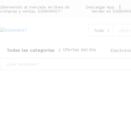
¡Bienvenido al mercado en línea de
Descargar App
compras y ventas, EGMARKET!
Vender en EGMARK
Bolso de mano para mujer estilo c
Todo
Descripción
Detalles del producto
Valorac
Ofertas del día
Todas las categorías
Electrón
Todo