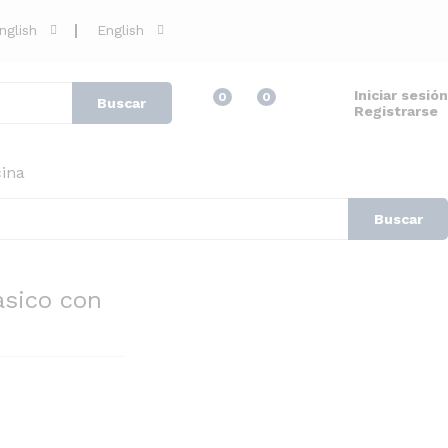
8.000
CFA
Añadir al carrito
IVA Incluido
nglish
English
Iniciar sesión
0
0
Buscar
Registrarse
ina
Buscar
asico con