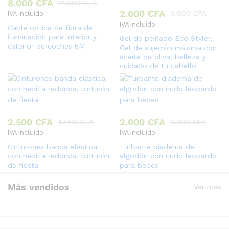
8.000
CFA
12.000
CFA
2.000
CFA
9.000
CFA
IVA Incluido
IVA Incluido
Cable optica de fibra de
iluminación para interior y
Gel de peinado Eco Styler,
exterior de coches 5M
Gel de sujeción máxima con
aceite de oliva, belleza y
cuidado de tu cabello
2.500
CFA
2.000
CFA
4.000
CFA
3.000
CFA
IVA Incluido
IVA Incluido
Cinturones banda elástica
Turbante diadema de
con hebilla redonda, cinturón
algodón con nudo leopardo
de fiesta
para bebes
Más vendidos
Ver más
-
33
%