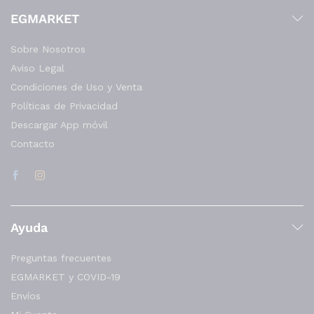
Incluido
precios:
EGMARKET
desde
12.000 CFA
hasta
Sobre Nosotros
13.000 CFA
Aviso Legal
Condiciones de Uso y Venta
Políticas de Privacidad
Descargar App móvil
Contacto
Ayuda
Preguntas frecuentes
EGMARKET y COVID-19
Envíos