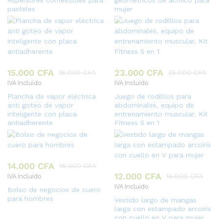
Aspersores comestibles para
geométricos de acrílico para
pasteles
mujer
15.000
CFA
23.000
CFA
18.000
CFA
25.000
CFA
IVA Incluido
IVA Incluido
Plancha de vapor eléctrica
Juego de rodilllos para
anti goteo de vapor
abdominales, equipo de
inteligente con placa
entrenamiento muscular, Kit
antiadherente
Fitness 5 en 1
14.000
CFA
16.000
CFA
12.000
CFA
14.000
CFA
IVA Incluido
IVA Incluido
Bolso de negocios de cuero
para hombres
Vestido largo de mangas
larga con estampado arcoíris
con cuello en V para mujer