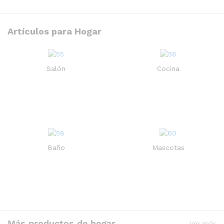
Artículos para Hogar
Bolígrafo de tinta de gel
Recargable 50pcs
Humidificador dinámico de
Salón
Cocina
medusas, 7 colores, y con
4.000
CFA
IVA Incluido
sensor de apagado.
22.000
CFA
IVA Incluido
Baño
Mascotas
Conjunto de chandal para
yoga, camiseta de manga
larga para entrenamiento
12.000
CFA
IVA Incluido
Botella Mezcladora, 500ML
2PCS Vaso de Batido de
Más productos de hogar
Ver más