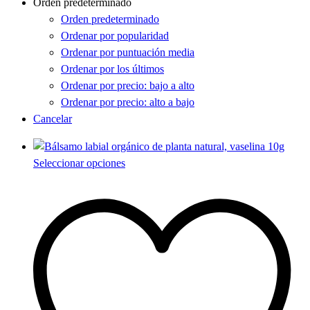
Orden predeterminado
Orden predeterminado
Ordenar por popularidad
Ordenar por puntuación media
Ordenar por los últimos
Ordenar por precio: bajo a alto
Ordenar por precio: alto a bajo
Cancelar
Este
Seleccionar opciones
producto
tiene
múltiples
variantes.
Las
opciones
se
pueden