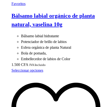
Favoritos
Bálsamo labial orgánico de planta
natural, vaselina 10g
Bálsamo labial hidratante
Potenciador de brillo de labios
Esfera orgánica de planta Natural
Bola de pomada,
Embellecedor de labios de Color
1.500
CFA
IVA Incluido
Este
Seleccionar opciones
producto
tiene
múltiples
variantes.
Las
opciones