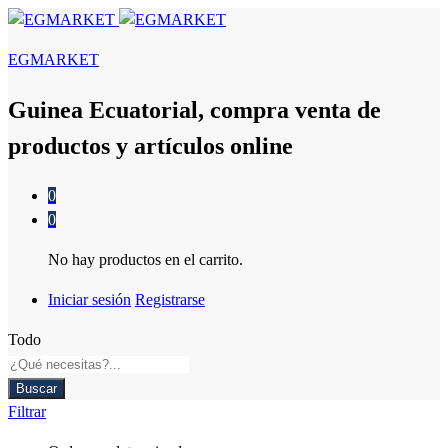
EGMARKET
Guinea Ecuatorial, compra venta de
productos y artículos online
0
0
No hay productos en el carrito.
Iniciar sesión
Registrarse
Todo
Buscar
Filtrar