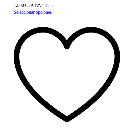
1.500
CFA
IVA Incluido
Este
Seleccionar opciones
producto
tiene
múltiples
variantes.
Las
opciones
se
pueden
elegir
en
la
página
de
producto