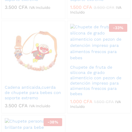
3.500
CFA
1.500
CFA
3.500
CFA
IVA Incluido
IVA
Incluido
-
33
%
Chupete de fruta de
silicona de grado
alimenticio con pezon de
detención impreso para
Cadena anticaida,cuerda
alimentos frescos para
de chupete para bebes con
bebes
soporte extremo
1.000
CFA
1.500
CFA
IVA
3.500
CFA
IVA Incluido
Incluido
-
38
%