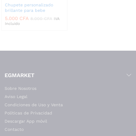
Chupete personalizado
brillante para bebe
5.000
CFA
8.000
CFA
IVA
Incluido
EGMARKET
Sobre Nosotros
Aviso Legal
Condiciones de Uso y Venta
Políticas de Privacidad
Descargar App móvil
Contacto