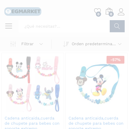
0
0
Buscar
Filtrar
Orden predeterminado
-
57
%
Cadena anticaida,cuerda
Cadena anticaida,cuerda
de chupete para bebes con
de chupete para bebes con
soporte extremo
soporte extremo