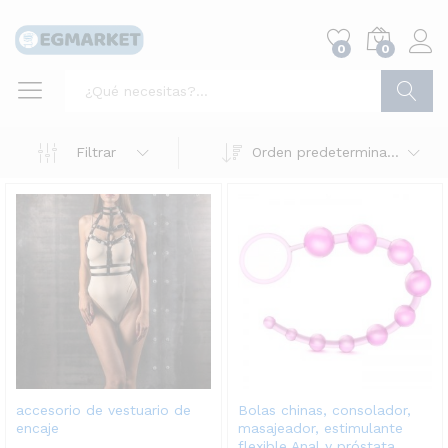
0
0
Buscar
Filtrar
Orden predeterminado
accesorio de vestuario de
Bolas chinas, consolador,
encaje
masajeador, estimulante
flexible Anal y próstata