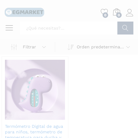
0
0
Buscar
Filtrar
Orden predeterminado
Termómetro Digital de agua
para niños, termómetro de
temperatura para ducha y