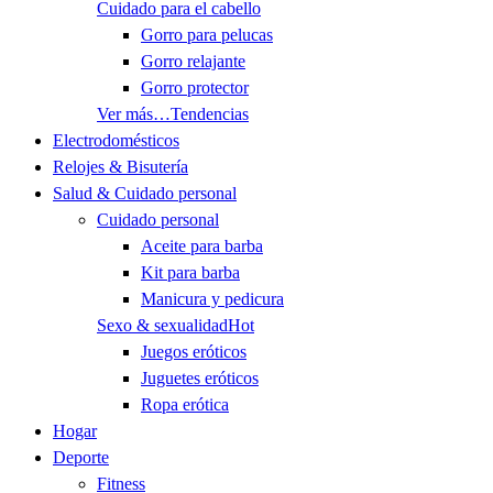
Cuidado para el cabello
Gorro para pelucas
Gorro relajante
Gorro protector
Ver más…
Tendencias
Electrodomésticos
Relojes & Bisutería
Salud & Cuidado personal
Cuidado personal
Aceite para barba
Kit para barba
Manicura y pedicura
Sexo & sexualidad
Hot
Juegos eróticos
Juguetes eróticos
Ropa erótica
Hogar
Deporte
Fitness