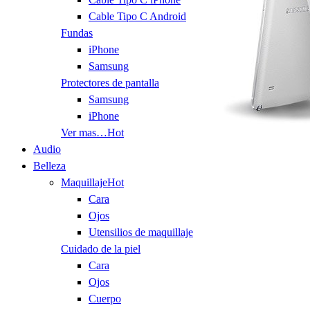
Cable Tipo C Android
Fundas
iPhone
Samsung
Protectores de pantalla
Samsung
iPhone
Ver mas…
Hot
Audio
Belleza
Maquillaje
Hot
Cara
Ojos
Utensilios de maquillaje
Cuidado de la piel
Cara
Ojos
Cuerpo