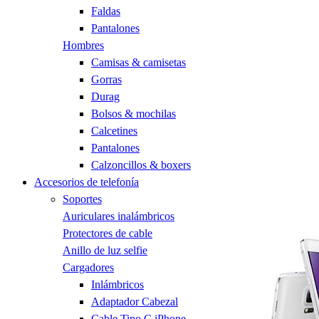
Faldas
Pantalones
Hombres
Camisas & camisetas
Gorras
Durag
Bolsos & mochilas
Calcetines
Pantalones
Calzoncillos & boxers
Accesorios de telefonía
Soportes
Auriculares inalámbricos
Protectores de cable
Anillo de luz selfie
Cargadores
Inlámbricos
Adaptador Cabezal
Cable Tipo C iPhone