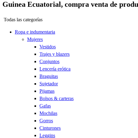
Guinea Ecuatorial, compra venta de produc
Todas las categorías
Ropa e indumentaria
Mujeres
Vestidos
Trajes y blazers
Conjuntos
Lencería erótica
Braguitas
Sujetador
Pijamas
Bolsos & carteras
Gafas
Mochilas
Gorros
Cinturones
Leggins