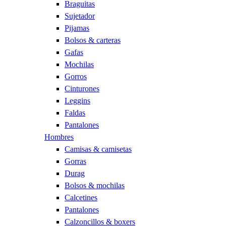
Braguitas
Sujetador
Pijamas
Bolsos & carteras
Gafas
Mochilas
Gorros
Cinturones
Leggins
Faldas
Pantalones
Hombres
Camisas & camisetas
Gorras
Durag
Bolsos & mochilas
Calcetines
Pantalones
Calzoncillos & boxers