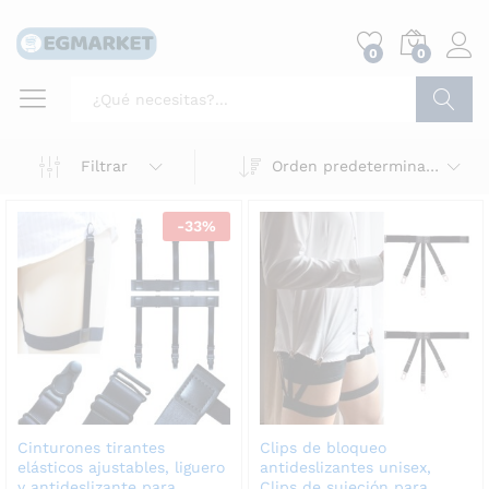
0
0
Buscar
Filtrar
Orden predeterminado
-
33
%
Cinturones tirantes
Clips de bloqueo
elásticos ajustables, liguero
antideslizantes unisex,
y antideslizante para
Clips de sujeción para