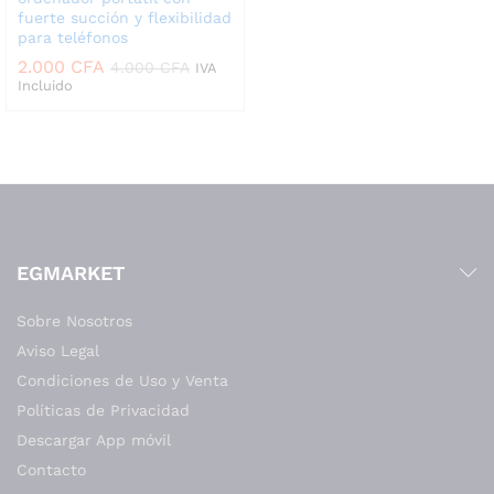
fuerte succión y flexibilidad
para teléfonos
2.000
CFA
4.000
CFA
IVA
Incluido
EGMARKET
Sobre Nosotros
Aviso Legal
Condiciones de Uso y Venta
Políticas de Privacidad
Descargar App móvil
Contacto