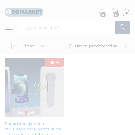
0
0
Buscar
Filtrar
Orden predeterminado
-
50
%
Soporte magnético
multiusos para pantalla de
ordenador portátil con