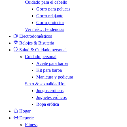
Cuidado para el cabello
Gorro para pelucas
Gorro relajante
Gorro protector
Ver más…
Tendencias
Electrodomésticos
Relojes & Bisutería
Salud & Cuidado personal
Cuidado personal
Aceite para barba
Kit para barba
Manicura y pedicura
Sexo & sexualidad
Hot
Juegos eróticos
Juguetes eróticos
Ropa erótica
Hogar
Deporte
Fitness