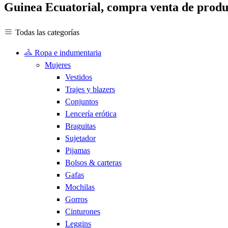
Guinea Ecuatorial, compra venta de produc
Todas las categorías
Ropa e indumentaria
Mujeres
Vestidos
Trajes y blazers
Conjuntos
Lencería erótica
Braguitas
Sujetador
Pijamas
Bolsos & carteras
Gafas
Mochilas
Gorros
Cinturones
Leggins