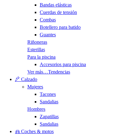
Bandas elásticas
Cuerdas de tensión
Combas
Botellero para batido
Guantes
Riñoneras
Esterillas
Para la piscina
Accesorios para piscina
Ver más…
Tendencias
Calzado
Mujeres
Tacones
Sandalias
Hombres
Zapatillas
Sandalias
Coches & motos