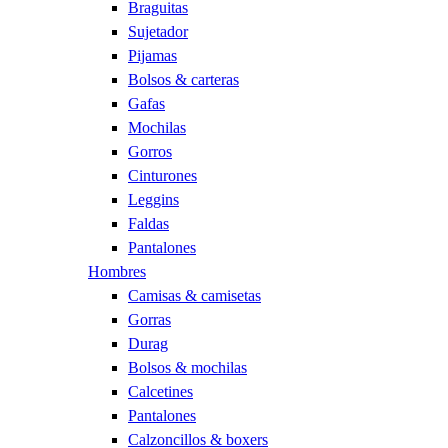
Braguitas
Sujetador
Pijamas
Bolsos & carteras
Gafas
Mochilas
Gorros
Cinturones
Leggins
Faldas
Pantalones
Hombres
Camisas & camisetas
Gorras
Durag
Bolsos & mochilas
Calcetines
Pantalones
Calzoncillos & boxers