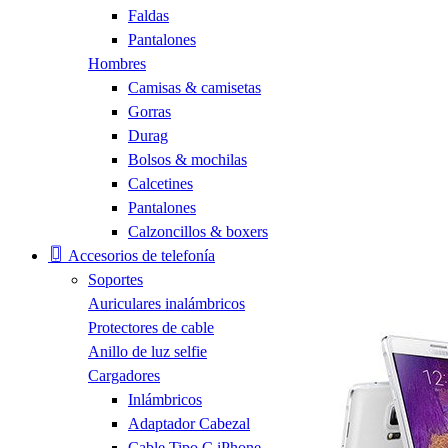
Faldas
Pantalones
Hombres
Camisas & camisetas
Gorras
Durag
Bolsos & mochilas
Calcetines
Pantalones
Calzoncillos & boxers
Accesorios de telefonía
Soportes
Auriculares inalámbricos
Protectores de cable
Anillo de luz selfie
Cargadores
Inlámbricos
Adaptador Cabezal
Cable Tipo C iPhone