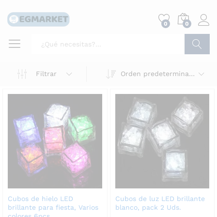
0
0
Buscar
Filtrar
Orden predeterminado
Cubos de hielo LED
Cubos de luz LED brillante
brillante para fiesta, Varios
blanco, pack 2 Uds.
colores 6pcs