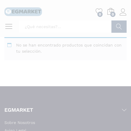
0
0
Buscar
No se han encontrado productos que coincidan con
tu selección.
EGMARKET
Sobre Nosotros
Aviso Legal