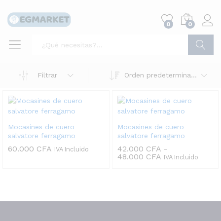
0
0
Buscar
Filtrar
Orden predeterminado
Mocasines de cuero
Mocasines de cuero
salvatore ferragamo
salvatore ferragamo
60.000
CFA
42.000
CFA
-
IVA Incluido
Rango
48.000
CFA
IVA Incluido
de
precios:
desde
42.000 CFA
hasta
48.000 CFA