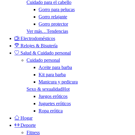
Cuidado para el cabello
Gorro para pelucas
Gorro relajante
Gorro protector
Ver más…
Tendencias
Electrodomésticos
Relojes & Bisutería
Salud & Cuidado personal
Cuidado personal
Aceite para barba
Kit para barba
Manicura y pedicura
Sexo & sexualidad
Hot
Juegos eróticos
Juguetes eróticos
Ropa erótica
Hogar
Deporte
Fitness