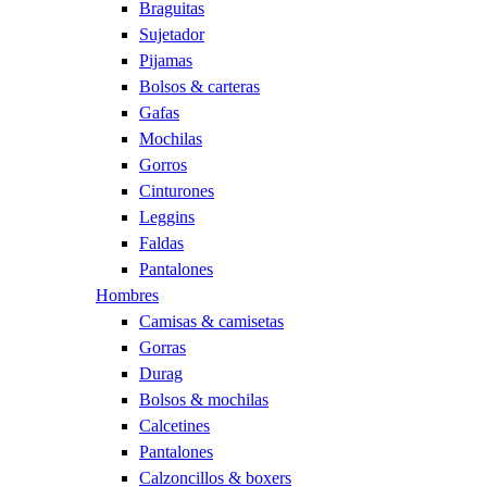
Braguitas
Sujetador
Pijamas
Bolsos & carteras
Gafas
Mochilas
Gorros
Cinturones
Leggins
Faldas
Pantalones
Hombres
Camisas & camisetas
Gorras
Durag
Bolsos & mochilas
Calcetines
Pantalones
Calzoncillos & boxers