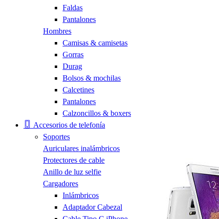
Faldas
Pantalones
Hombres
Camisas & camisetas
Gorras
Durag
Bolsos & mochilas
Calcetines
Pantalones
Calzoncillos & boxers
Accesorios de telefonía
Soportes
Auriculares inalámbricos
Protectores de cable
Anillo de luz selfie
Cargadores
Inlámbricos
Adaptador Cabezal
Cable Tipo C iPhone