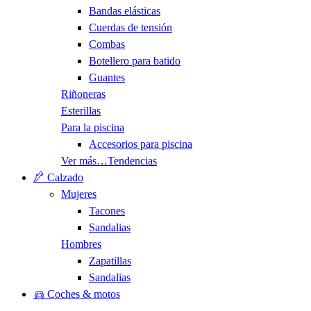
Bandas elásticas
Cuerdas de tensión
Combas
Botellero para batido
Guantes
Riñoneras
Esterillas
Para la piscina
Accesorios para piscina
Ver más…
Tendencias
Calzado
Mujeres
Tacones
Sandalias
Hombres
Zapatillas
Sandalias
Coches & motos