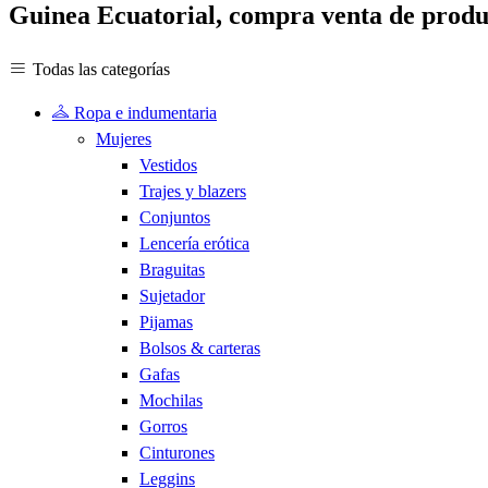
Guinea Ecuatorial, compra venta de produc
Todas las categorías
Ropa e indumentaria
Mujeres
Vestidos
Trajes y blazers
Conjuntos
Lencería erótica
Braguitas
Sujetador
Pijamas
Bolsos & carteras
Gafas
Mochilas
Gorros
Cinturones
Leggins