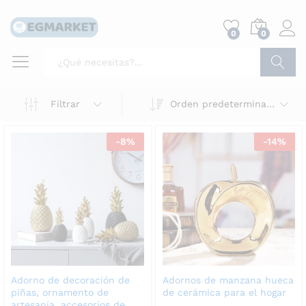
0
0
Buscar
Filtrar
Orden predeterminado
-
8
%
-
14
%
Adorno de decoración de
Adornos de manzana hueca
piñas, ornamento de
de cerámica para el hogar
artesanía, accesorios de