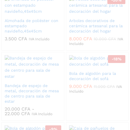
-
20
%
Almohada de poliéster con
Arboles decorativos de
estampado
cerámica artesanal para la
navideño,45x45cm
decoración del hogar
3.500
CFA
8.000
CFA
10.000
CFA
IVA Incluido
IVA
Incluido
-
18
%
Bola de algodón para la
decoración del sofá
Bandeja de espejo de
9.000
CFA
11.000
CFA
IVA
metal, decoración de mesa
Incluido
de centro para sala de
estar
20.000
CFA
-
Rango
22.000
CFA
IVA Incluido
de
precios:
desde
-
9
%