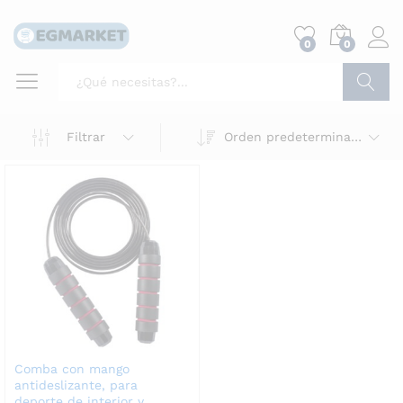
0
0
Buscar
Filtrar
Orden predeterminado
Comba con mango
antideslizante, para
deporte de interior y