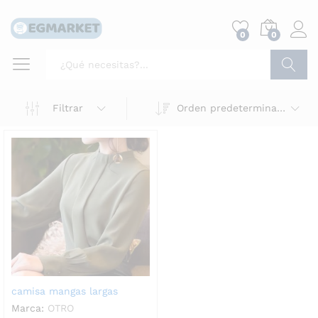
0
0
Buscar
Filtrar
Orden predeterminado
camisa mangas largas
Marca:
OTRO