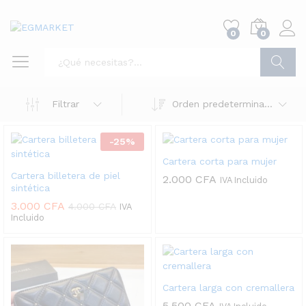
0
0
Buscar
Filtrar
Orden predeterminado
-
25
%
Cartera corta para mujer
Cartera billetera de piel
2.000
CFA
IVA Incluido
sintética
3.000
CFA
4.000
CFA
IVA
Incluido
Cartera larga con cremallera
5.500
CFA