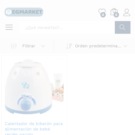
0
0
Buscar
Filtrar
Orden predeterminado
Calentador de biberón para
alimentación de bebé
recién nacido