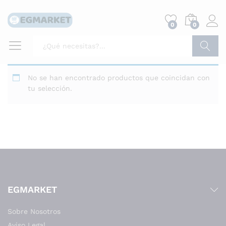
0
0
Buscar
No se han encontrado productos que coincidan con
tu selección.
EGMARKET
Sobre Nosotros
Aviso Legal