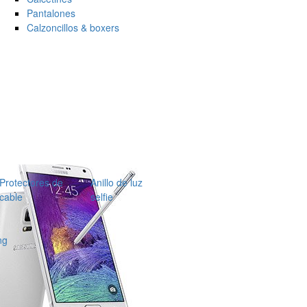
Pantalones
Calzoncillos & boxers
Protectores de
Anillo de luz
cable
selfie
ng