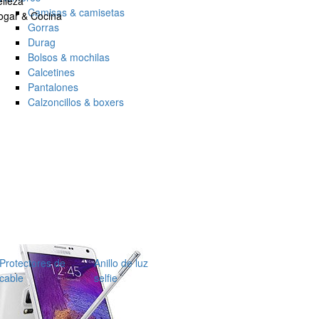
lleza
Camisas & camisetas
ogar & Cocina
Gorras
Durag
Bolsos & mochilas
Calcetines
Pantalones
Calzoncillos & boxers
Protectores de
Anillo de luz
cable
selfie