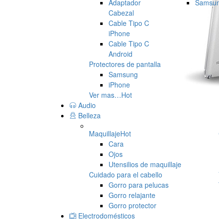
Adaptador
Samsu
Cabezal
Cable Tipo C
iPhone
Cable Tipo C
Android
Protectores de pantalla
Samsung
iPhone
Ver mas…
Hot
Audio
Belleza
Maquillaje
Hot
Cara
Ojos
Utensilios de maquillaje
Cuidado para el cabello
Gorro para pelucas
Gorro relajante
Gorro protector
Electrodomésticos