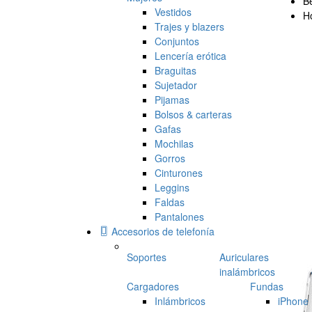
Be
Vestidos
H
Trajes y blazers
Conjuntos
Lencería erótica
Braguitas
Sujetador
Pijamas
Bolsos & carteras
Gafas
Mochilas
Gorros
Cinturones
Leggins
Faldas
Pantalones
Accesorios de telefonía
Soportes
Auriculares
inalámbricos
Cargadores
Fundas
Inlámbricos
iPhone