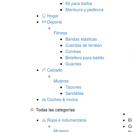
Kit para barba
Manicura y pedicura
Hogar
Deporte
Fitness
Bandas elásticas
Cuerdas de tensión
Combas
Botellero para batido
Guantes
Calzado
Mujeres
Tacones
Sandalias
Coches & motos
Todas las categorías
Ropa e indumentaria
El
C
Mujeres