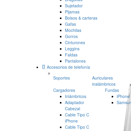
Sujetador
Pijamas
Bolsos & carteras
Gafas
Mochilas
Gorros
Cinturones
Leggins
Faldas
Pantalones
Accesorios de telefonía
Soportes
Auriculares
inalámbricos
Cargadores
Fundas
Inlámbricos
iPhone
Adaptador
Samsu
Cabezal
Cable Tipo C
iPhone
Cable Tipo C