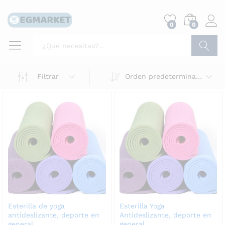
0
0
Buscar
Filtrar
Orden predeterminado
Esterilla de yoga
Esterilla Yoga
antideslizante, deporte en
Antideslizante, deporte en
general
general