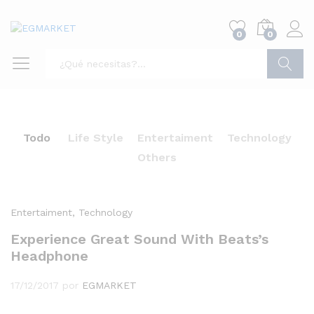
0
0
Buscar
Todo
Life Style
Entertaiment
Technology
Others
Entertaiment
, Technology
Experience Great Sound With Beats’s
Headphone
17/12/2017
por
EGMARKET