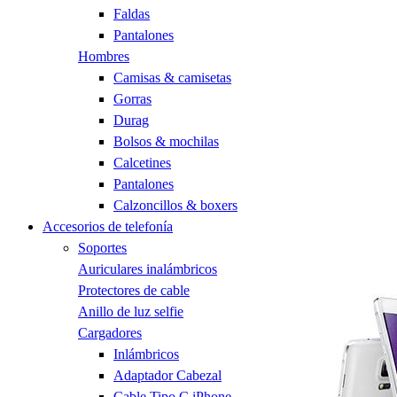
Faldas
Pantalones
Hombres
Camisas & camisetas
Gorras
Durag
Bolsos & mochilas
Calcetines
Pantalones
Calzoncillos & boxers
Accesorios de telefonía
Soportes
Auriculares inalámbricos
Protectores de cable
Anillo de luz selfie
Cargadores
Inlámbricos
Adaptador Cabezal
Cable Tipo C iPhone