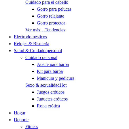
Cuidado para el cabello
Gorro para pelucas
Gorro relajante
Gorro protector
Ver más…
Tendencias
Electrodomésticos
Relojes & Bisutería
Salud & Cuidado personal
Cuidado personal
Aceite para barba
Kit para barba
Manicura y pedicura
Sexo & sexualidad
Hot
Juegos eróticos
Juguetes eróticos
Ropa erótica
Hogar
Deporte
Fitness