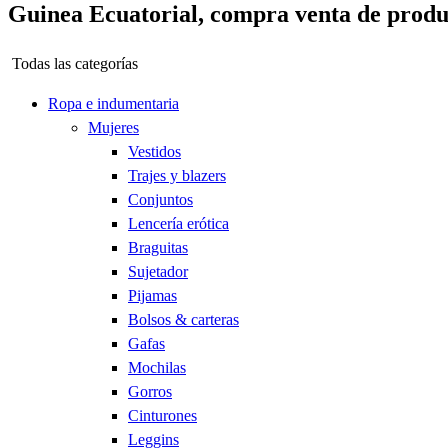
Guinea Ecuatorial, compra venta de produc
Todas las categorías
Ropa e indumentaria
Mujeres
Vestidos
Trajes y blazers
Conjuntos
Lencería erótica
Braguitas
Sujetador
Pijamas
Bolsos & carteras
Gafas
Mochilas
Gorros
Cinturones
Leggins