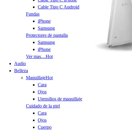
Cable Tipo C Android
Fundas
iPhone
Samsung
Protectores de pantalla
Samsung
iPhone
Ver mas…
Hot
Audio
Belleza
Maquillaje
Hot
Cara
Ojos
Utensilios de maquillaje
Cuidado de la piel
Cara
Ojos
Cuerpo