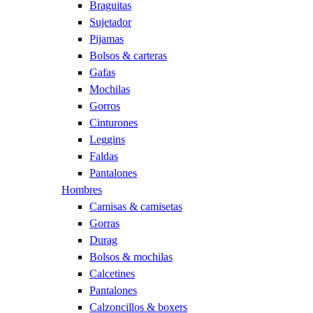
Braguitas
Sujetador
Pijamas
Bolsos & carteras
Gafas
Mochilas
Gorros
Cinturones
Leggins
Faldas
Pantalones
Hombres
Camisas & camisetas
Gorras
Durag
Bolsos & mochilas
Calcetines
Pantalones
Calzoncillos & boxers