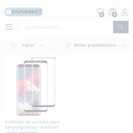
0
0
Buscar
Filtrar
Orden predeterminado
Protector de pantalla para
Samsung Galaxy s8/s9/s10
cristal templado