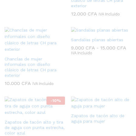
clásico de letras CH para
exterior
12.000
CFA
IVA Incluido
Sandalias planas abiertas
Ran
9.000
CFA
-
15.000
CFA
de
IVA Incluido
prec
Chanclas de mujer
des
informales con diseño
9.0
clásico de letras CH para
has
exterior
15.
10.000
CFA
IVA Incluido
-
10
%
Zapatos de tacón alto de
aguja para mujer
Zapatos de tacón alto y tira
de aguja con punta estrecha,
color azul