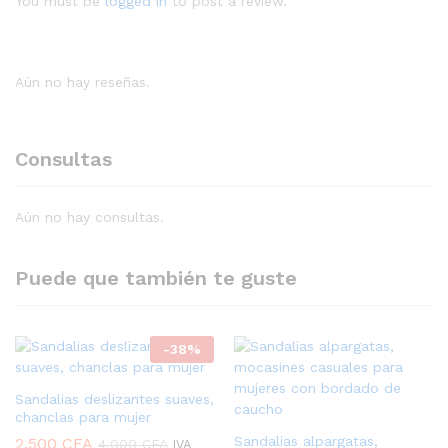
You must be
logged in
to post a review.
Aún no hay reseñas.
Consultas
Aún no hay consultas.
Puede que también te guste
-
38
%
Sandalias deslizantes suaves,
chanclas para mujer
Sandalias alpargatas,
2.500
CFA
4.000
CFA
IVA