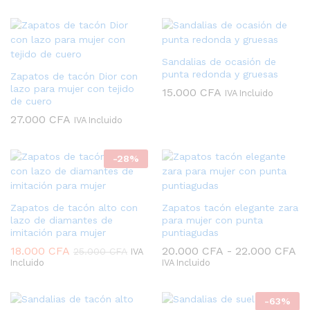
Sandalias de ocasión de
punta redonda y gruesas
Zapatos de tacón Dior con
lazo para mujer con tejido
15.000
CFA
IVA Incluido
de cuero
27.000
CFA
IVA Incluido
-
28
%
Zapatos de tacón alto con
Zapatos tacón elegante zara
lazo de diamantes de
para mujer con punta
imitación para mujer
puntiagudas
Ra
18.000
CFA
20.000
CFA
-
22.000
CFA
25.000
CFA
IVA
de
Incluido
IVA Incluido
pr
de
20
-
63
%
ha