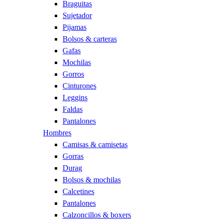
Braguitas
Sujetador
Pijamas
Bolsos & carteras
Gafas
Mochilas
Gorros
Cinturones
Leggins
Faldas
Pantalones
Hombres
Camisas & camisetas
Gorras
Durag
Bolsos & mochilas
Calcetines
Pantalones
Calzoncillos & boxers