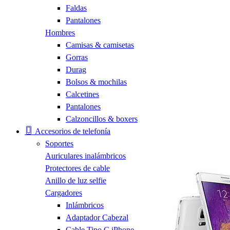
Faldas
Pantalones
Hombres
Camisas & camisetas
Gorras
Durag
Bolsos & mochilas
Calcetines
Pantalones
Calzoncillos & boxers
Accesorios de telefonía
Soportes
Auriculares inalámbricos
Protectores de cable
Anillo de luz selfie
Cargadores
Inlámbricos
Adaptador Cabezal
Cable Tipo C iPhone