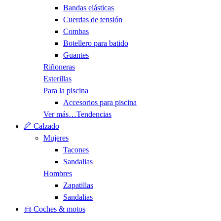
Bandas elásticas
Cuerdas de tensión
Combas
Botellero para batido
Guantes
Riñoneras
Esterillas
Para la piscina
Accesorios para piscina
Ver más…
Tendencias
Calzado
Mujeres
Tacones
Sandalias
Hombres
Zapatillas
Sandalias
Coches & motos