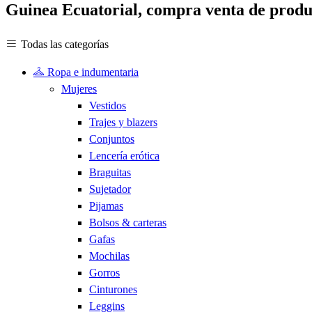
Guinea Ecuatorial, compra venta de produc
Todas las categorías
Ropa e indumentaria
Mujeres
Vestidos
Trajes y blazers
Conjuntos
Lencería erótica
Braguitas
Sujetador
Pijamas
Bolsos & carteras
Gafas
Mochilas
Gorros
Cinturones
Leggins