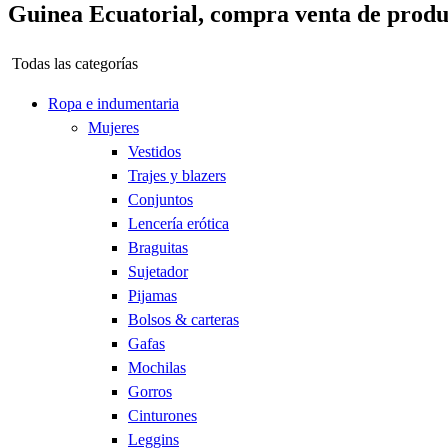
Guinea Ecuatorial, compra venta de produc
Todas las categorías
Ropa e indumentaria
Mujeres
Vestidos
Trajes y blazers
Conjuntos
Lencería erótica
Braguitas
Sujetador
Pijamas
Bolsos & carteras
Gafas
Mochilas
Gorros
Cinturones
Leggins