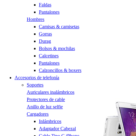
Faldas
Pantalones
Hombres
Camisas & camisetas
Gorras
Durag
Bolsos & mochilas
Calcetines
Pantalones
Calzoncillos & boxers
Accesorios de telefonía
Soportes
Auriculares inalámbricos
Protectores de cable
Anillo de luz selfie
Cargadores
Inlámbricos
Adaptador Cabezal
Cable Tipo C iPhone