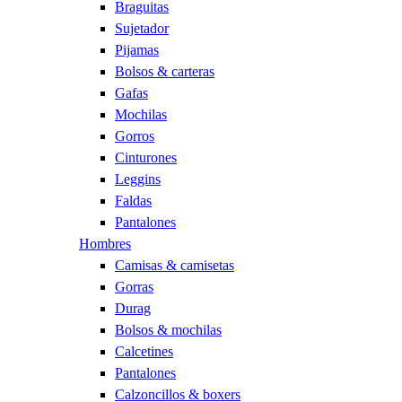
Braguitas
Sujetador
Pijamas
Bolsos & carteras
Gafas
Mochilas
Gorros
Cinturones
Leggins
Faldas
Pantalones
Hombres
Camisas & camisetas
Gorras
Durag
Bolsos & mochilas
Calcetines
Pantalones
Calzoncillos & boxers