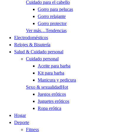
Cuidado para el cabello
Gorro para pelucas
Gorro relajante
Gorro protector
Ver más…
Tendencias
Electrodomésticos
Relojes & Bisutería
Salud & Cuidado personal
Cuidado personal
Aceite para barba
Kit para barba
Manicura y pedicura
Sexo & sexualidad
Hot
Juegos eróticos
Juguetes eróticos
Ropa erótica
Hogar
Deporte
Fitness