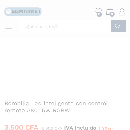
0
0
Buscar
-
%
Bombilla Led inteligente con control
remoto A80 15W RGBW
3.500
CFA
IVA Incluido
5.000
CFA
(-30%)