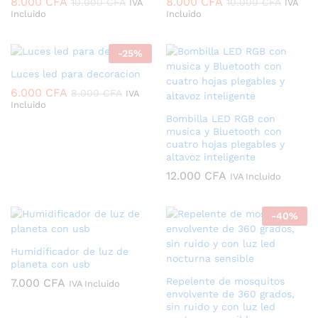
8.000
CFA
8.000
CFA
10.000
CFA
10.000
CFA
IVA
IVA
Incluido
Incluido
-
25
%
Luces led para decoracion
6.000
CFA
8.000
CFA
IVA
Incluido
Bombilla LED RGB con
musica y Bluetooth con
cuatro hojas plegables y
altavoz inteligente
12.000
CFA
IVA Incluido
-
40
%
Humidificador de luz de
planeta con usb
Repelente de mosquitos
7.000
CFA
IVA Incluido
envolvente de 360 grados,
sin ruido y con luz led