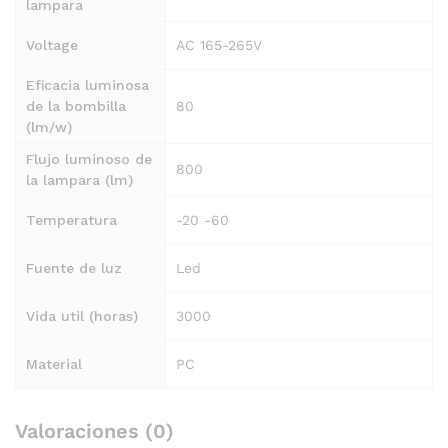
lampara
Voltage
AC 165-265V
Eficacia luminosa
de la bombilla
80
(lm/w)
Flujo luminoso de
800
la lampara (lm)
Temperatura
-20 -60
Fuente de luz
Led
Vida util (horas)
3000
Material
PC
Valoraciones (0)