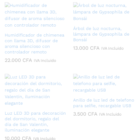
7.00
hast
12.0
Árbol de luz nocturna,
lámpara de Gypsophila de
Humidificador de chimenea
Bonsái
con llama 3D, difusor de
aroma silencioso con
13.000
CFA
IVA Incluido
controlador remoto
22.000
CFA
IVA Incluido
Anillo de luz led de telefono
para selfie, recargable USB
Luz LED 3D para decoración
3.500
CFA
IVA Incluido
del dormitorio, regalo del
día de San Valentín,
iluminación elegante
10.000
CFA
IVA Incluido