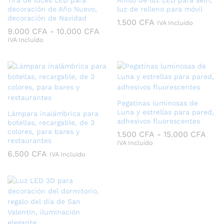
Tira de luces LED para
Anillo de luz LED para selfi,
decoración de Año Nuevo,
luz de relleno para móvil
decoración de Navidad
1.500
CFA
IVA Incluido
Rango
9.000
CFA
-
10.000
CFA
de
IVA Incluido
precios:
desde
9.000 CFA
hasta
10.000 CFA
Pegatinas luminosas de
Luna y estrellas para pared,
Lámpara inalámbrica para
adhesivos fluorescentes
botellas, recargable, de 3
colores, para bares y
Ran
1.500
CFA
-
15.000
CFA
restaurantes
de
IVA Incluido
prec
6.500
CFA
IVA Incluido
desd
1.50
hast
15.0