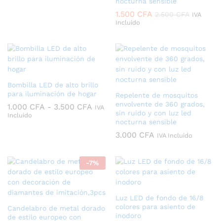
nocturna sensible
1.500
CFA
2.500
CFA
IVA
Incluido
Bombilla LED de alto brillo
para iluminación de hogar
Repelente de mosquitos
envolvente de 360 grados,
Rango
1.000
CFA
-
3.500
CFA
IVA
sin ruido y con luz led
de
Incluido
precios:
nocturna sensible
desde
3.000
CFA
IVA Incluido
1.000 CFA
hasta
3.500 CFA
-
7
%
Luz LED de fondo de 16/8
colores para asiento de
Candelabro de metal dorado
inodoro
de estilo europeo con