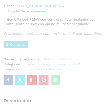
LYCIA_GLOBALSHOPPING
Tienda:
Estado:
Sin existencias
Bombilla Led RGBW con control remoto inalámbrico
inteligente de 15W con ajuste multicolor regulable
El artículo estará listo para enviar en 3-5 días laborables
Consultar
Número de referencia:
EGM-52158445505
Categorías:
Iluminación hogar
,
Iluminación LED
Etiquetas:
bombillas
,
bombillas led
Descripción