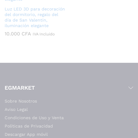
Luz LED 3D para decoración
del dormitorio, regalo del
día de San Valentín,
iluminación elegante
10.000
CFA
IVA Incluido
EGMARKET
Sobre Nosotros
Aviso Legal
Condiciones de Uso y Venta
Políticas de Privacidad
Descargar App móvil