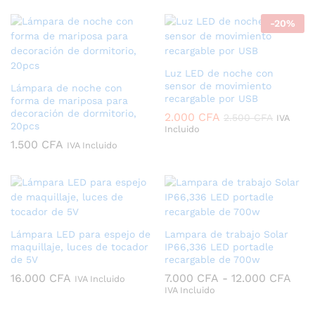
-
20
%
Luz LED de noche con
sensor de movimiento
Lámpara de noche con
recargable por USB
forma de mariposa para
decoración de dormitorio,
2.000
CFA
2.500
CFA
IVA
20pcs
Incluido
1.500
CFA
IVA Incluido
Lámpara LED para espejo de
Lampara de trabajo Solar
maquillaje, luces de tocador
IP66,336 LED portadle
de 5V
recargable de 700w
Ran
16.000
CFA
7.000
CFA
-
12.000
CFA
IVA Incluido
de
IVA Incluido
prec
des