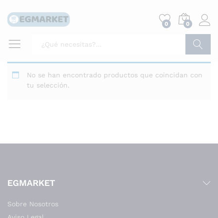
0
0
Buscar
No se han encontrado productos que coincidan con
tu selección.
EGMARKET
Sobre Nosotros
Aviso Legal